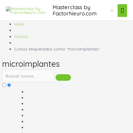
Ir
Masterclass by
Men
al
0
FactorNeuro.com
contenido
prin
Inicio
Cursos
Cursos etiquetados como “microimplantes”
microimplantes