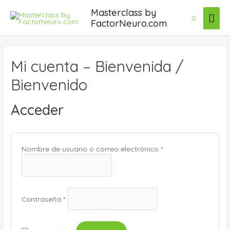
Ir
Masterclass by
Men
al
0
FactorNeuro.com
contenido
prin
Mi cuenta – Bienvenida /
Bienvenido
Acceder
Obligatorio
Nombre de usuario o correo electrónico
*
Obligatorio
Contraseña
*