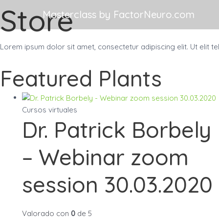
Ir
Store
Masterclass by FactorNeuro.com
al
contenido
Lorem ipsum dolor sit amet, consectetur adipiscing elit. Ut elit te
Featured Plants
Cursos virtuales
Dr. Patrick Borbely
– Webinar zoom
session 30.03.2020
Valorado con
0
de 5