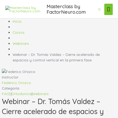
Ir
Masterclass by
Men
al
0
FactorNeuro.com
contenido
prin
Inicio
Cursos
Webinars
Webinar – Dr. Tomás Valdez – Cierre acelerado de
espacios y control vertical en la primera fase
Instructor
Federico Orozco
Categoría
FACE
|
Ortodoncia
|
Webinars
Webinar – Dr. Tomás Valdez –
Cierre acelerado de espacios y